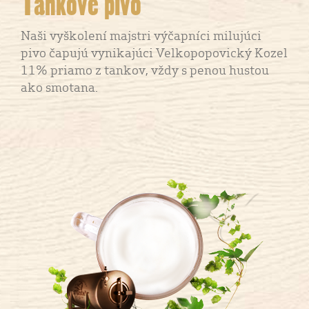
Tankove pivo
Naši vyškolení majstri výčapníci milujúci
pivo čapujú vynikajúci Velkopopovický Kozel
11% priamo z tankov, vždy s penou hustou
ako smotana.