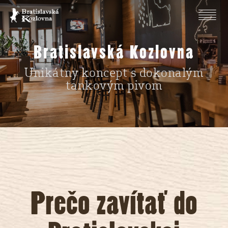
Bratislavská Kozlovna
Unikátny koncept s dokonalým
tankovým pivom
Prečo zavítať do